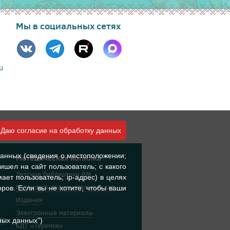
Мы в социальных сетях
u
Даю согласие на обработку данных
данных (сведения о местоположении;
Методическая копилка
ишел на сайт пользователь; с какого
Детские библиотеки РМ
ает пользователь; ip-адрес) в целях
Календарь знаменательных дат
ров. Если вы не хотите, чтобы ваши
Издания
Электронные материалы
ия
ных данных")
БДТ «Теремок»