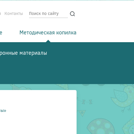
я
Контакты
е
Методическая копилка
ронные материалы
ны»