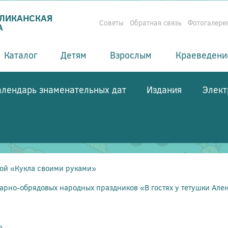
БЛИКАНСКАЯ
Советы
Обратная связь
Фотогалере
А
Каталог
Детям
Взрослым
Краеведени
алендарь знаменательных дат
Издания
Элект
кой «Кукла своими руками»
арно-обрядовых народных праздников «В гостях у тетушки Але
»