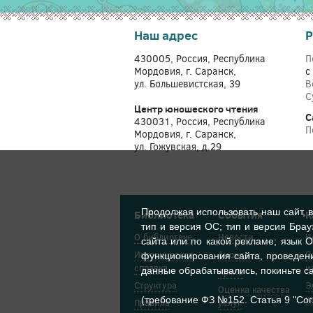
Наш адрес
Р
430005, Россия, Республика
П
Мордовия, г. Саранск,
с
ул. Большевистская, 39
В
С
Центр юношеского чтения
С
430031, Россия, Республика
П
Мордовия, г. Саранск,
ул. Гожувская, д.29
Продолжая использовать наш сайт, 
Библиотека
События
К
тип и версия ОС; тип и версия Брау
О библиотеке
Новости
Н
сайта или по какой рекламе; язык О
Историческая
Анонсы
П
функционирования сайта, проведени
справка
и
данные обрабатывались, покиньте са
Архив
Структура
Э
Оценка качества
к
(требование ФЗ №152. Статья 9 "Со
Правила
услуг