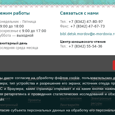
ежим работы
Связаться с нами
онедельник - Пятница
Тел.:
+7 (8342) 47-80-97
 9:00 до 18:00
Факс:
+7 (8342) 47-67-73
оскресенье
с 9:00 до 17:00
bibl.detsk.mordov@e-mordovia.r
уббота —
выходной
Центр юношеского чтения
анитарный день
Тел.:
+7 (8342) 55-54-36
оследняя среда месяца
вы даете согласие на обработку
файлов cookie
, пользовательских 
аталог
Детям
Взрослым
Краеведение
зера; тип устройства и разрешение его экрана; источник откуда пр
овинки
Кружки и студии
Для мам и пап
Литературное
С и Браузера; какие страницы открывает и на какие кнопки нажим
краеведение
ериодические
Конкурсы
Учителям и
я ретаргетинга и проведения статистических исследований и обзо
здания
воспитателям
Электронные
йт.
Проекты
ресуры
лектронный
ЛингвариУм
аталог
Факты и событ
гласие субъекта персональных данных на обработку его персональ