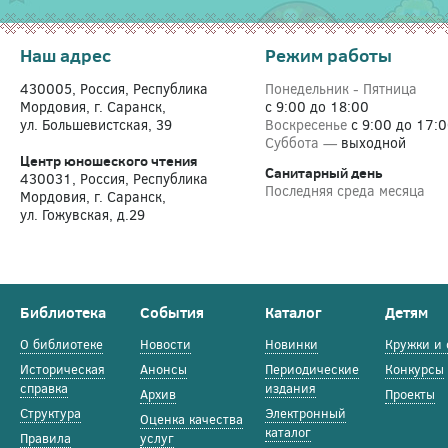
Наш адрес
Режим работы
430005, Россия, Республика
Понедельник - Пятница
Мордовия, г. Саранск,
с 9:00 до 18:00
ул. Большевистская, 39
Воскресенье
с 9:00 до 17:
Суббота —
выходной
Центр юношеского чтения
Санитарный день
430031, Россия, Республика
Последняя среда месяца
Мордовия, г. Саранск,
ул. Гожувская, д.29
Библиотека
События
Каталог
Детям
О библиотеке
Новости
Новинки
Кружки и 
Историческая
Анонсы
Периодические
Конкурсы
справка
издания
Архив
Проекты
Структура
Электронный
Оценка качества
каталог
Правила
услуг