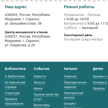
Наш адрес
Режим работы
430005, Россия, Республика
Понедельник - Пятница
Мордовия, г. Саранск,
с 9:00 до 18:00
ул. Большевистская, 39
Воскресенье
с 9:00 до 17:
Суббота —
выходной
Центр юношеского чтения
Санитарный день
430031, Россия, Республика
Последняя среда месяца
Мордовия, г. Саранск,
ул. Гожувская, д.29
Библиотека
События
Каталог
Детям
О библиотеке
Новости
Новинки
Кружки и 
Историческая
Анонсы
Периодические
Конкурсы
справка
издания
Архив
Проекты
Структура
Электронный
Оценка качества
каталог
Правила
услуг
пользования
Онлайн-
Волонтёры